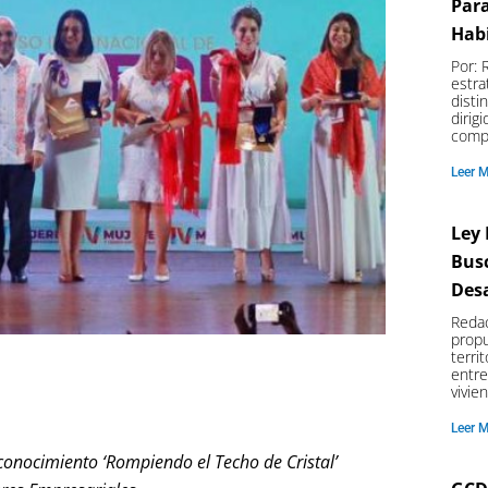
Par
Hab
Por: 
estra
disti
dirig
comp
Leer 
Ley
Busc
Des
Redac
propu
terri
entre
vivie
Leer 
econocimiento ‘Rompiendo el Techo de Cristal’