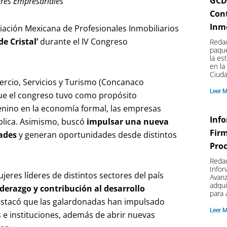
GCD
eres Empresariales
Cont
Inmo
ciación Mexicana de Profesionales Inmobiliarios
e Cristal’
durante el IV Congreso
Redac
paque
la es
en la
Ciud
rcio, Servicios y Turismo (Concanaco
Leer 
que el congreso tuvo como propósito
emenino en la economía formal, las empresas
Info
ública. Asimismo, buscó
impulsar una nueva
Firm
ades
y generan oportunidades desde distintos
Pro
Redac
Infon
eres líderes de distintos sectores del país
Avanz
adqui
iderazgo y contribución al desarrollo
para 
estacó que las galardonadas han impulsado
Leer 
e instituciones, además de abrir nuevas