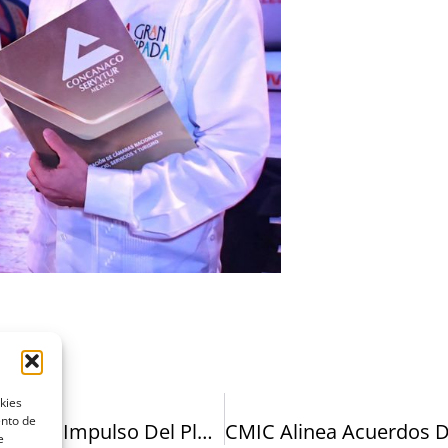
kies
ento de
ADI Prevé Duplicar Inversión Inmobiliaria Con Impulso Del Plan México
e