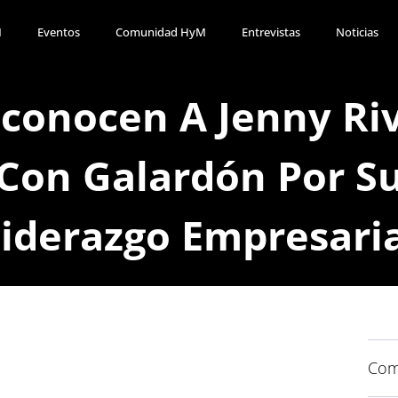
M
Eventos
Comunidad HyM
Entrevistas
Noticias
conocen A Jenny Ri
Con Galardón Por S
iderazgo Empresari
Com