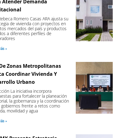
a Atender Demanda
itacional
Rebeca Romero Casas ARA ajusta su
tegia de vivienda con proyectos en
ntos mercados del país y productos
idos a diferentes perfiles de
radores
Más »
 De Zonas Metropolitanas
a Coordinar Vivienda Y
arrollo Urbano
ción La iniciativa incorpora
estas para fortalecer la planeación
torial, la gobernanza y la coordinación
 gobiernos frente a retos como
nda, movilidad y agua
Más »