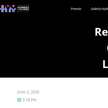
Premio
Galería Hy
Re
L
Junio 2, 2026
3:18 Pm