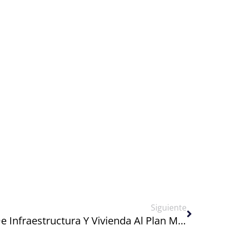
Next
Siguiente
CMIC Alinea Acuerdos De Infraestructura Y Vivienda Al Plan México