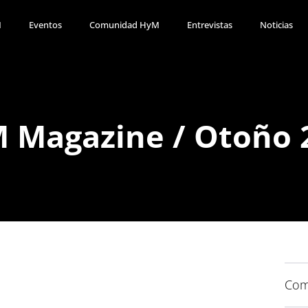
M
Eventos
Comunidad HyM
Entrevistas
Noticias
 Magazine / Otoño 
Com