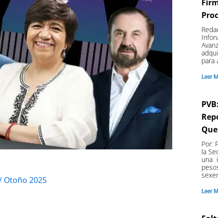
Firm
Pro
Redac
Infon
Avanz
adqui
para 
Leer 
PVB:
Rep
Que
Por: 
la Se
una i
pesos
sexe
/ Otoño 2025
Leer 