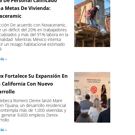
a De Personal Calificado
a Metas De Vivienda:
aceramic
cción De acuerdo con Novaceramic,
e un déficit del 20% en trabajadores
ializados y más del 91% labora en la
malidad Mientras México intenta
ir un rezago habitacional estimado
9
Más »
x Fortalece Su Expansión En
 California Con Nuevo
rrollo
 Rebeca Romero Derex lanzó Mare
en Tijuana, un desarrollo residencial
ontempla más de 1,000 viviendas y
é generar 9,600 empleos Derex
rollo
Más »