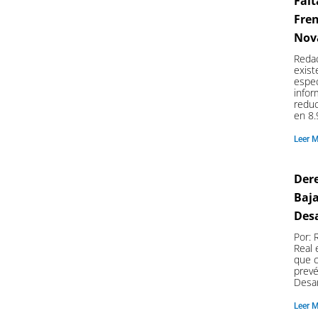
Falt
Fren
Nov
Reda
exist
espec
infor
reduc
en 8.
Leer 
Dere
Baja
Desa
Por:
Real 
que c
prev
Desar
Leer 