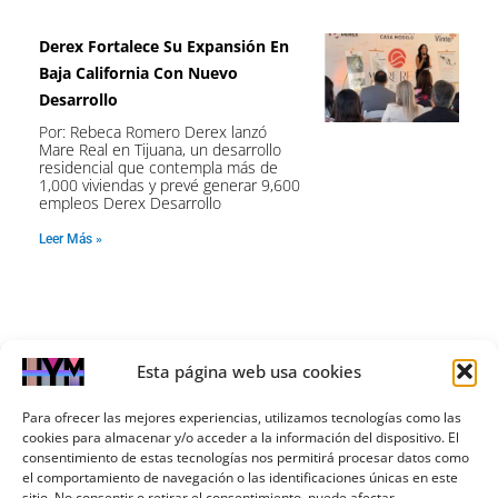
Derex Fortalece Su Expansión En
Baja California Con Nuevo
Desarrollo
Por: Rebeca Romero Derex lanzó
Mare Real en Tijuana, un desarrollo
residencial que contempla más de
1,000 viviendas y prevé generar 9,600
empleos Derex Desarrollo
Leer Más »
Previo
Nex
Esta página web usa cookies
Previo
Siguiente
Para ofrecer las mejores experiencias, utilizamos tecnologías como las
Fovissste Levanta 10,000 Mdp En Bolsa Para Financiar La Entrega De Crédito
Avanza Sedatu En El Ordenamiento Territorial Del Istmo De Tehuantepec
cookies para almacenar y/o acceder a la información del dispositivo. El
consentimiento de estas tecnologías nos permitirá procesar datos como
el comportamiento de navegación o las identificaciones únicas en este
sitio. No consentir o retirar el consentimiento, puede afectar